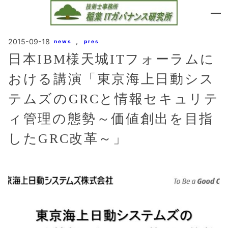
内
容
を
ス
, 
2015-09-18
news
pres
キ
日本IBM様天城ITフォーラムに
ッ
プ
おける講演「東京海上日動シス
テムズのGRCと情報セキュリテ
ィ管理の態勢～価値創出を目指
したGRC改革～」