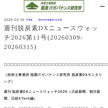
内
容
を
ス
, 
2026-03-16
ifdd
Uncategorized
キ
週刊脱炭素DXニュースウォッ
ッ
プ
チ2026第11号(20260309-
20260315)
□□□□□□□□□□□□□□□□□□□□□□□□□□□□□□
（技術士事務所 稲葉ITガバナンス研究所 脱炭素DXモニタリ
ング）
週刊 脱炭素DXニュースウォッチ2026（日経新聞、朝日新
聞、日経XTech編）