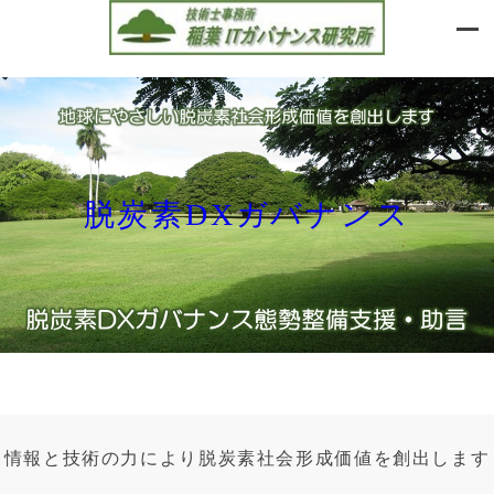
内
容
を
ス
キ
ッ
プ
価値創出ITガバナンス
脱炭素DXガバナンス
ITガ
バナンス研修
情報と技術の力により脱炭素社会形成価値を創出します