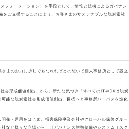
ンスフォーメーション）を手段として、情報と技術によるガバナン
整備をご支援することにより、お客さまのサステナブルな脱炭素社
企業さまのお力に少しでもなれればとの想いで個人事務所として設立
ル社会形成価値創出」から、新たな気づき「すべてのITやDXは脱炭
続可能な脱炭素社会形成価値創出」目標へと事務所パーパスを進化
ム開発・運用をはじめ、損害保険事業会社やグローバル保険グルー
社など様々な立場から、ITガバナンス態勢整備やシステムリスク